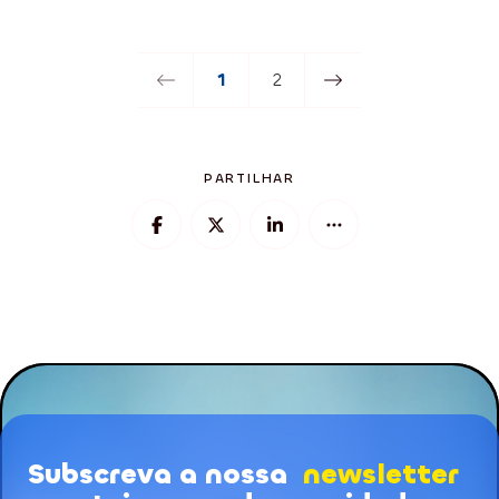
1
2
PARTILHAR
Subscreva a nossa
newsletter
Subscrição de Newsletters