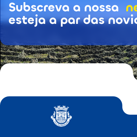
Subscreva a nossa
n
Subscrição de Newsletters
esteja a par das nov