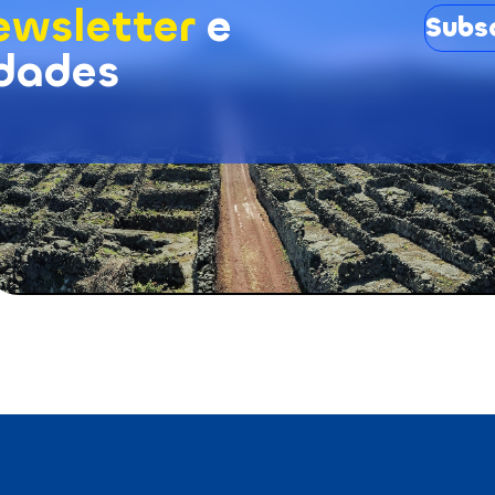
ewsletter
e
Subs
idades